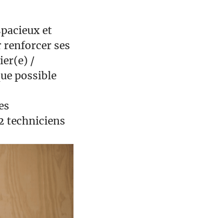
spacieux et
 renforcer ses
er(e) /
que possible
es
2 techniciens