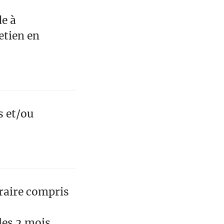
de à
etien en
s et/ou
raire compris
les 2 mois.