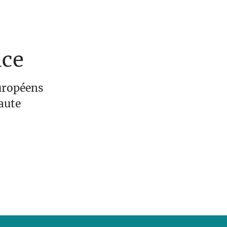
nce
européens
aute