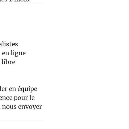
alistes
 en ligne
 libre
ler en équipe
ence pour le
à nous envoyer