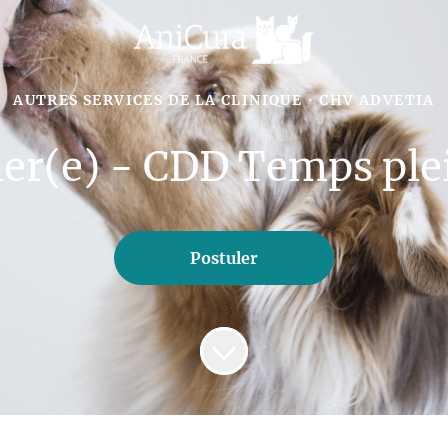
AUTRES SERVICES DE LA CLINIQUE
·
CHV ADVETIA
er(e) - CDD Temps ple
Postuler