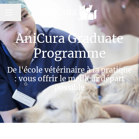
MENU CARRIÈRE
Partager la page
AniCura Graduate
Programme
De l'école vétérinaire à la pratique
: vous offrir le meilleur départ
possible